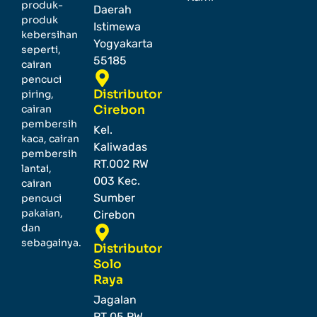
produk-
Daerah
produk
Istimewa
kebersihan
Yogyakarta
seperti,
55185
cairan
pencuci
Distributor
piring,
cairan
Cirebon
pembersih
Kel.
kaca, cairan
Kaliwadas
pembersih
RT.002 RW
lantai,
003 Kec.
cairan
Sumber
pencuci
pakaian,
Cirebon
dan
sebagainya.
Distributor
Solo
Raya
Jagalan
RT 05 RW