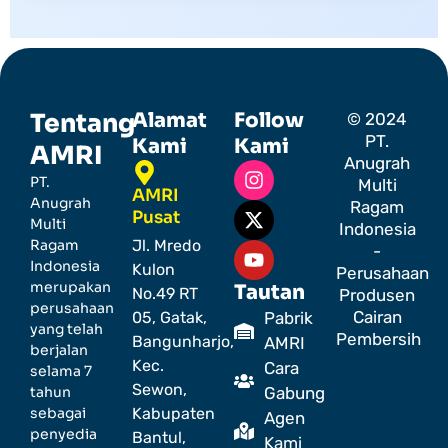
Tentang
Alamat
Follow
© 2024
PT.
Kami
Kami
AMRI
Anugrah
PT.
Multi
AMRI
Anugrah
Ragam
Pusat
Multi
Indonesia
Ragam
Jl. Mredo
-
Indonesia
Kulon
Perusahaan
merupakan
Tautan
No.49 RT
Produsen
perusahaan
Cairan
05, Gatak,
Pabrik
yang telah
Pembersih
Bangunharjo,
AMRI
berjalan
Kec.
Cara
selama 7
Sewon,
tahun
Gabung
sebagai
Kabupaten
Agen
penyedia
Bantul,
Kami