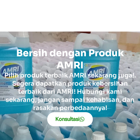
Bersih dengan Produk
AMRI
Pilih produk terbaik AMRI sekarang juga!.
Segera dapatkan produk kebersihan
terbaik dari AMRI! Hubungi kami
sekarang, jangan sampai kehabisan, dan
rasakan perbedaannya!
Konsultasi