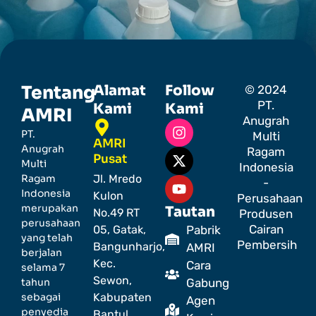
Tentang
Alamat
Follow
© 2024
PT.
Kami
Kami
AMRI
Anugrah
PT.
Multi
AMRI
Anugrah
Ragam
Pusat
Multi
Indonesia
Ragam
Jl. Mredo
-
Indonesia
Kulon
Perusahaan
merupakan
Tautan
No.49 RT
Produsen
perusahaan
Cairan
05, Gatak,
Pabrik
yang telah
Pembersih
Bangunharjo,
AMRI
berjalan
Kec.
Cara
selama 7
Sewon,
tahun
Gabung
sebagai
Kabupaten
Agen
penyedia
Bantul,