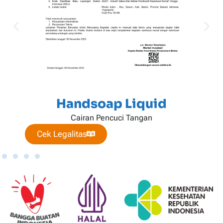
Handsoap Liquid
Cairan Pencuci Tangan
Cek Legalitas
C