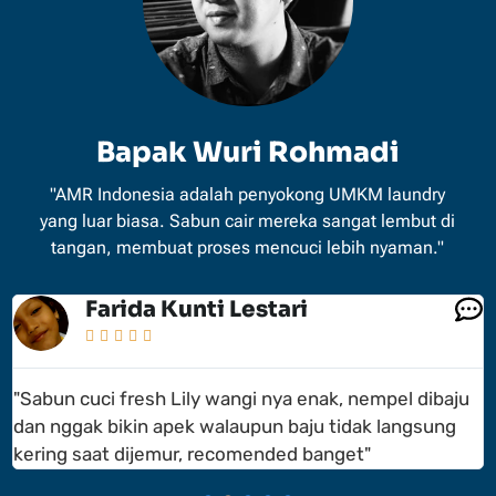
Bapak Wuri Rohmadi
"AMR Indonesia adalah penyokong UMKM laundry
yang luar biasa. Sabun cair mereka sangat lembut di
tangan, membuat proses mencuci lebih nyaman."
Muhammad Anis





"Nih yang butuh produk cairan pembersih kualitas
dengan harga terjangkau, boleh nih mampir langsung
ke pabriknya AMRI"