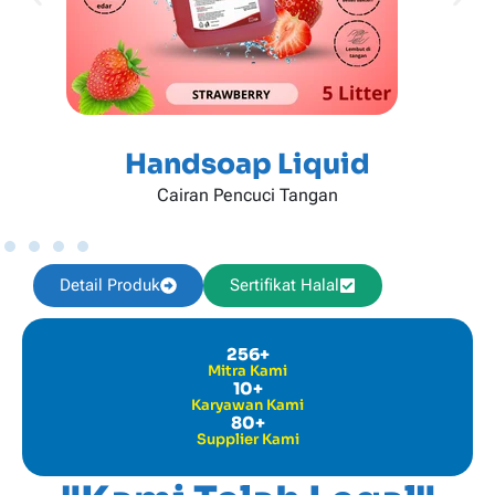
Handsoap Liquid
Cairan Pencuci Tangan
Detail Produk
Sertifikat Halal
256
+
Mitra Kami
10
+
Karyawan Kami
80
+
Supplier Kami